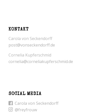
KONTAKT
Carola von Seckendorff
post@vonseckendorff.de
Cornelia Kupferschmid
cornelia@corneliakupferschmid.de
SOCIAL MEDIA
Carola von Seckendorff
@freyfrouw